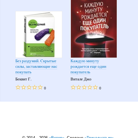
Без раздумий. Cкрытые
Каждую минуту
силы, заставляющие нас
рождается еще один
покупать
покупатель
Беквит Г.
Витале Джо
0
0
© 2014—2026
«
Ветов
»
. Сделано
«
Тринадцатым
»