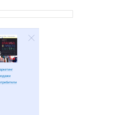
аркетинг
родажи
отребители