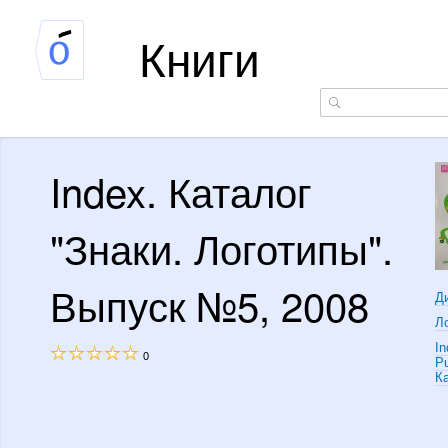
Книги
Index. Каталог
"Знаки. Логотипы".
Выпуск №5, 2008
Д
Л
In
0
Pu
К