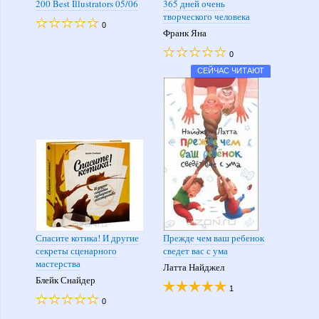
200 Best Illustrators 05/06
365 дней очень
творческого человека
0
Франк Яна
0
СЕЙЧАС ЧИТАЮТ
Спасите котика! И другие
Прежде чем ваш ребенок
секреты сценарного
сведет вас с ума
мастерства
Латта Найджел
Блейк Снайдер
1
0