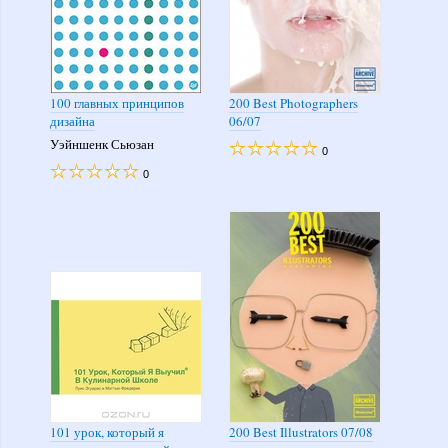
100 главных принципов
200 Best Photographers
дизайна
06/07
Уэйншенк Сьюзан
0
0
101 урок, который я
200 Best Illustrators 07/08