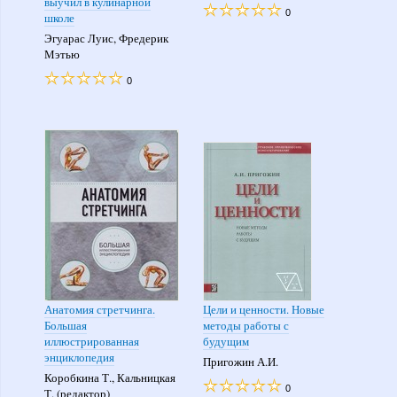
выучил в кулинарной
0
школе
Эгуарас Луис, Фредерик
Мэтью
0
Анатомия стретчинга.
Цели и ценности. Новые
Большая
методы работы с
иллюстрированная
будущим
энциклопедия
Пригожин А.И.
Коробкина Т., Кальницкая
0
Т. (редактор)