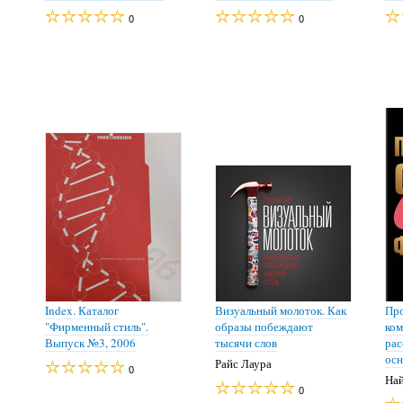
0
0
Index. Каталог
Визуальный молоток. Как
Про
"Фирменный стиль".
образы побеждают
ком
Выпуск №3, 2006
тысячи слов
рас
осн
Райс Лаура
0
На
0