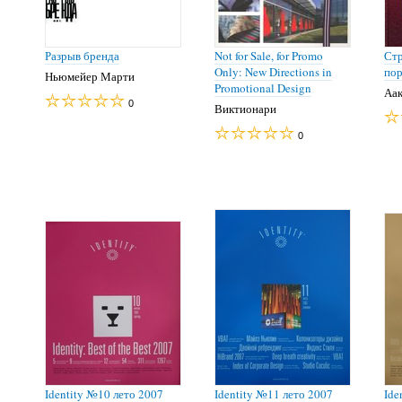
Разрыв бренда
Not for Sale, for Promo
Стр
Only: New Directions in
пор
Ньюмейер Марти
Promotional Design
Аак
0
Виктионари
0
Identity №10 лето 2007
Identity №11 лето 2007
Ide