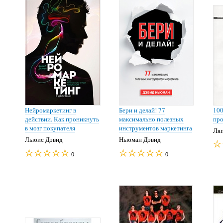
Нейромаркетинг в
Бери и делай! 77
100
действии. Как проникнуть
максимально полезных
про
в мозг покупателя
инструментов маркетинга
Ляп
Льюис Дэвид
Ньюман Дэвид
0
0