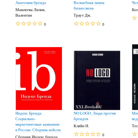
Анатомия бренда
Волшебная лампа
Чел
бизнесмена
Мамлеева Лилия,
Коп
Валентин
Траут Дж.
0
0
Индекс Бренда.
NO LOGO. Люди против
Мис
Социально-
брендов
код
маркетинговые кампании
Кляйн Н.
Тес
в России. Сборник кейсов.
0
Сборник Индекс бренда