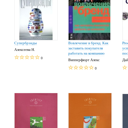
Супербрэнды
Вовлечение в бренд. Как
Pro
заставить покупателя
усп
Алексеева Н.
работать на компанию
пос
0
Випперфюрт Алекс
Дай
0