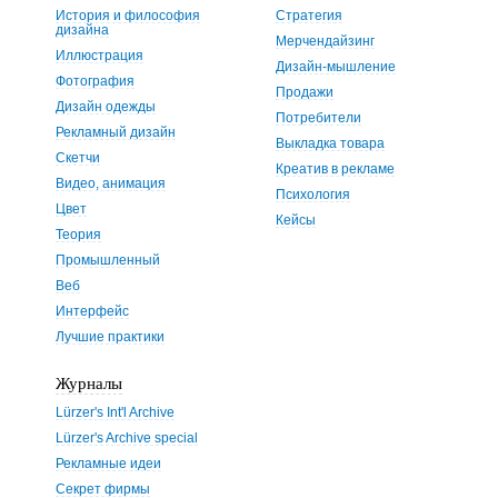
История и философия
Стратегия
дизайна
Мерчендайзинг
Иллюстрация
Дизайн-мышление
Фотография
Продажи
Дизайн одежды
Потребители
Рекламный дизайн
Выкладка товара
Скетчи
Креатив в рекламе
Видео, анимация
Психология
Цвет
Кейсы
Теория
Промышленный
Веб
Интерфейс
Лучшие практики
Журналы
Lürzer's Int'l Archive
Lürzer's Archive special
Рекламные идеи
Секрет фирмы