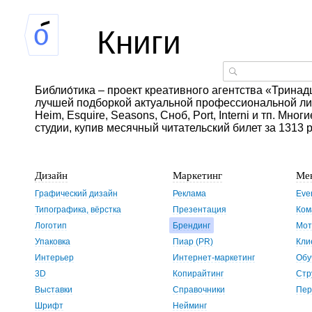
Книги
Библио́тика – проект креативного агентства «Тринадц
лучшей подборкой актуальной профессиональной лите
Heim, Esquire, Seasons, Сноб, Port, Interni и тп. Мно
студии, купив месячный читательский билет за 1313 
Дизайн
Маркетинг
Ме
Графический дизайн
Реклама
Eve
Типографика, вёрстка
Презентация
Ком
Логотип
Брендинг
Мот
Упаковка
Пиар (PR)
Кли
Интерьер
Интернет-маркетинг
Обу
3D
Копирайтинг
Стр
Выставки
Справочники
Пер
Шрифт
Нейминг