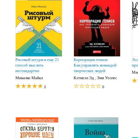
Рисовый штурм и еще 21
Корпорация гениев:
Эсс
способ мыслить
Как;управлять командой
про
нестандартно
творческих людей
Ма
Микалко Майкл
Кэтмелл Эд , Эми Уоллес
2
0