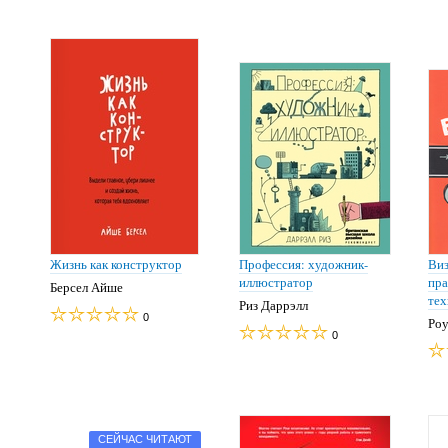
Жизнь как конструктор
Профессия: художник-
Виз
иллюстратор
пра
Берсел Айше
тех
Риз Даррэлл
0
Ро
0
СЕЙЧАС ЧИТАЮТ