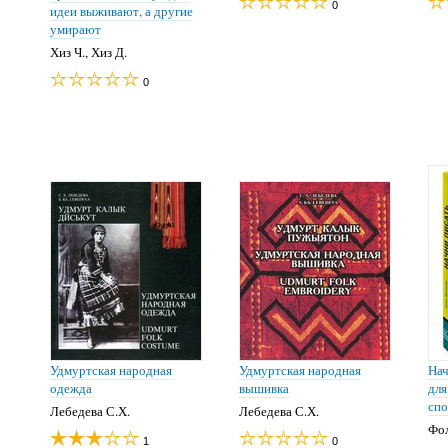
0
идеи выживают, а другие
умирают
Хиз Ч., Хиз Д.
0
Удмуртская народная
Удмуртская народная
Нач
одежда
вышивка
для
спо
Лебедева С.Х.
Лебедева С.Х.
Фол
1
0