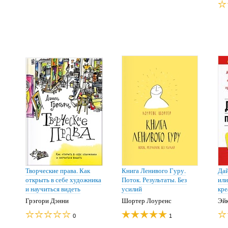
Творческие права. Как
Книга Ленивого Гуру.
Дай
открыть в себе художника
Поток. Результаты. Без
или
и научиться видеть
усилий
кр
Грэгори Дэнни
Шортер Лоуренс
Эйк
0
1