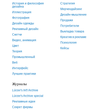
История и философия
Стратегия
дизайна
Мерчендайзинг
Иллюстрация
Дизайн-мышление
Фотография
Продажи
Дизайн одежды
Потребители
Рекламный дизайн
Выкладка товара
Скетчи
Креатив в рекламе
Видео, анимация
Психология
Цвет
Кейсы
Теория
Промышленный
Веб
Интерфейс
Лучшие практики
Журналы
Lürzer's Int'l Archive
Lürzer's Archive special
Рекламные идеи
Секрет фирмы