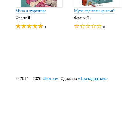
Муза и чудовище
Муза, где твои крылья?
Франк Я.
Франк Я.
1
0
© 2014—2026
«
Ветов
»
. Сделано
«
Тринадцатым
»