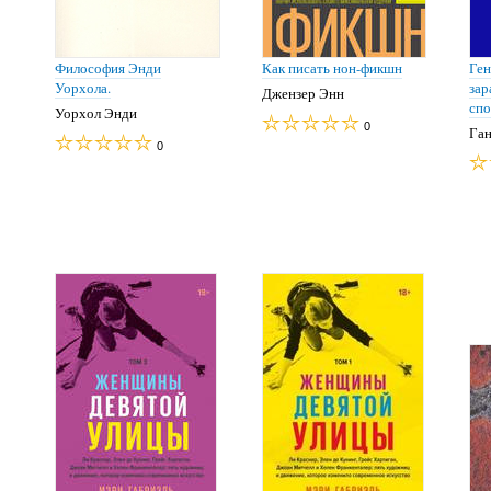
Философия Энди
Как писать нон-фикшн
Ген
Уорхола.
зар
Джензер Энн
спо
Уорхол Энди
0
Ган
0