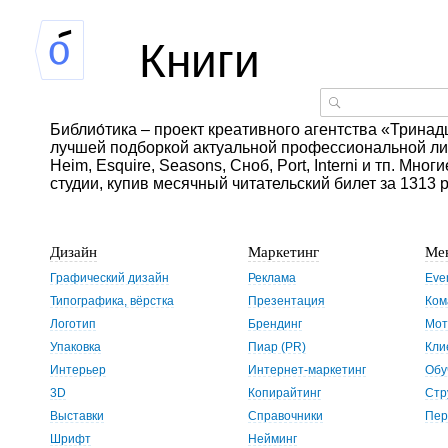
Книги
Библио́тика – проект креативного агентства «Тринадц
лучшей подборкой актуальной профессиональной лите
Heim, Esquire, Seasons, Сноб, Port, Interni и тп. Мно
студии, купив месячный читательский билет за 1313 
Дизайн
Маркетинг
Ме
Графический дизайн
Реклама
Eve
Типографика, вёрстка
Презентация
Ком
Логотип
Брендинг
Мот
Упаковка
Пиар (PR)
Кли
Интерьер
Интернет-маркетинг
Обу
3D
Копирайтинг
Стр
Выставки
Справочники
Пер
Шрифт
Нейминг