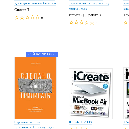
идеи до готового бизнеса
стремление к творчеству
уро
меняет мир
раз
Силинг Т.
Иглмен Д., Брандт Э.
Уль
0
0
СЕЙЧАС ЧИТАЮТ
Сделано, чтобы
ICreate 1 2008
ICr
прилипать. Почему одни