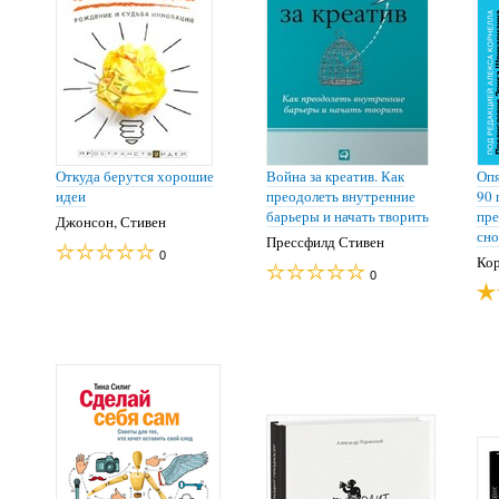
Откуда берутся хорошие
Война за креатив. Как
Опя
идеи
преодолеть внутренние
90 
барьеры и начать творить
пре
Джонсон, Стивен
сно
Прессфилд Стивен
0
Кор
0