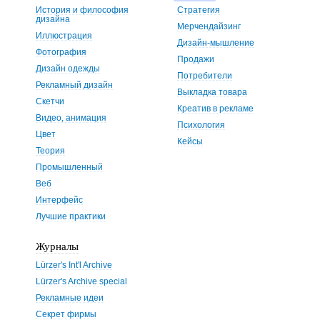
История и философия
Стратегия
дизайна
Мерчендайзинг
Иллюстрация
Дизайн-мышление
Фотография
Продажи
Дизайн одежды
Потребители
Рекламный дизайн
Выкладка товара
Скетчи
Креатив в рекламе
Видео, анимация
Психология
Цвет
Кейсы
Теория
Промышленный
Веб
Интерфейс
Лучшие практики
Журналы
Lürzer's Int'l Archive
Lürzer's Archive special
Рекламные идеи
Секрет фирмы