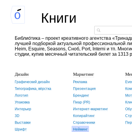
Книги
Библио́тика – проект креативного агентства «Тринадц
лучшей подборкой актуальной профессиональной лите
Heim, Esquire, Seasons, Сноб, Port, Interni и тп. Мно
студии, купив месячный читательский билет за 1313 
Дизайн
Маркетинг
Ме
Графический дизайн
Реклама
Eve
Типографика, вёрстка
Презентация
Ком
Логотип
Брендинг
Мот
Упаковка
Пиар (PR)
Кли
Интерьер
Интернет-маркетинг
Обу
3D
Копирайтинг
Стр
Выставки
Справочники
Пер
Шрифт
Нейминг